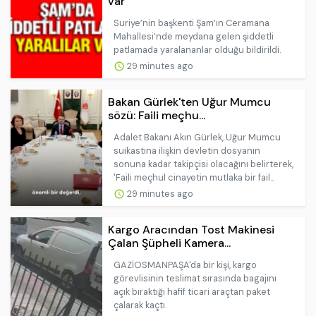
var
Suriye’nin başkenti Şam’ın Ceramana
Mahallesi’nde meydana gelen şiddetli
patlamada yaralananlar olduğu bildirildi.
29 minutes ago
Bakan Gürlek'ten Uğur Mumcu
sözü: Faili meçhu...
Adalet Bakanı Akın Gürlek, Uğur Mumcu
suikastına ilişkin devletin dosyanın
sonuna kadar takipçisi olacağını belirterek,
'Faili meçhul cinayetin mutlaka bir fail...
29 minutes ago
Kargo Aracından Tost Makinesi
Çalan Şüpheli Kamera...
GAZİOSMANPAŞA'da bir kişi, kargo
görevlisinin teslimat sırasında bagajını
açık bıraktığı hafif ticari araçtan paket
çalarak kaçtı.