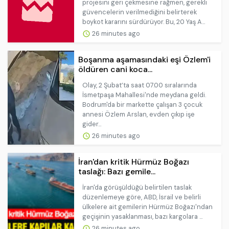
projesini geri çekmesine rağmen, gerekli
güvencelerin verilmediğini belirterek
boykot kararını sürdürüyor. Bu, 20 Yaş A...
26 minutes ago
Boşanma aşamasındaki eşi Özlem'i
öldüren cani koca...
Olay, 2 Şubat’ta saat 07.00 sıralarında
İsmetpaşa Mahallesi'nde meydana geldi.
Bodrum'da bir markette çalışan 3 çocuk
annesi Özlem Arslan, evden çıkıp işe
gider...
26 minutes ago
İran'dan kritik Hürmüz Boğazı
taslağı: Bazı gemile...
İran'da görüşüldüğü belirtilen taslak
düzenlemeye göre, ABD, İsrail ve belirli
ülkelere ait gemilerin Hürmüz Boğazı'ndan
geçişinin yasaklanması, bazı kargolara ...
26 minutes ago