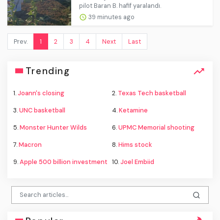
pilot Baran B. hafif yaralandı.
39 minutes ago
Prev.
1
2
3
4
Next
Last
Trending
1.
Joann's closing
2.
Texas Tech basketball
3.
UNC basketball
4.
Ketamine
5.
Monster Hunter Wilds
6.
UPMC Memorial shooting
7.
Macron
8.
Hims stock
9.
Apple 500 billion investment
10.
Joel Embiid