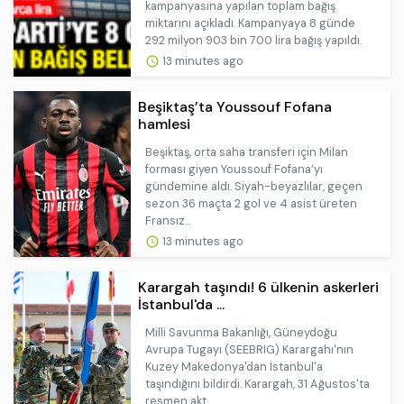
kampanyasına yapılan toplam bağış
miktarını açıkladı. Kampanyaya 8 günde
292 milyon 903 bin 700 lira bağış yapıldı.
13 minutes ago
Beşiktaş’ta Youssouf Fofana
hamlesi
Beşiktaş, orta saha transferi için Milan
forması giyen Youssouf Fofana’yı
gündemine aldı. Siyah-beyazlılar, geçen
sezon 36 maçta 2 gol ve 4 asist üreten
Fransız...
13 minutes ago
Karargah taşındı! 6 ülkenin askerleri
İstanbul'da ...
Milli Savunma Bakanlığı, Güneydoğu
Avrupa Tugayı (SEEBRIG) Karargahı'nın
Kuzey Makedonya'dan İstanbul'a
taşındığını bildirdi. Karargah, 31 Ağustos'ta
resmen akt...