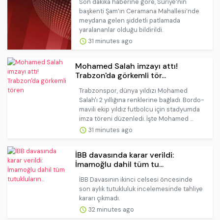
Son dakika haberine göre, Suriye’nin
başkenti Şam’ın Ceramana Mahallesi’nde
meydana gelen şiddetli patlamada
yaralananlar olduğu bildirildi.
31 minutes ago
Mohamed Salah imzayı attı!
Trabzon'da görkemli tör...
Trabzonspor, dünya yıldızı Mohamed
Salah'ı 2 yıllığına renklerine bağladı. Bordo-
mavili ekip yıldız futbolcu için stadyumda
imza töreni düzenledi. İşte Mohamed ...
31 minutes ago
İBB davasında karar verildi:
İmamoğlu dahil tüm tu...
İBB Davasının ikinci celsesi öncesinde
son aylık tutukluluk incelemesinde tahliye
kararı çıkmadı.
32 minutes ago