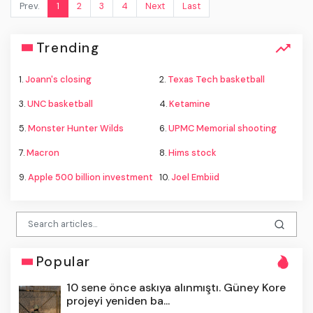
Prev.
1
2
3
4
Next
Last
Trending
1.
Joann's closing
2.
Texas Tech basketball
3.
UNC basketball
4.
Ketamine
5.
Monster Hunter Wilds
6.
UPMC Memorial shooting
7.
Macron
8.
Hims stock
9.
Apple 500 billion investment
10.
Joel Embiid
Popular
10 sene önce askıya alınmıştı. Güney Kore
projeyi yeniden ba...