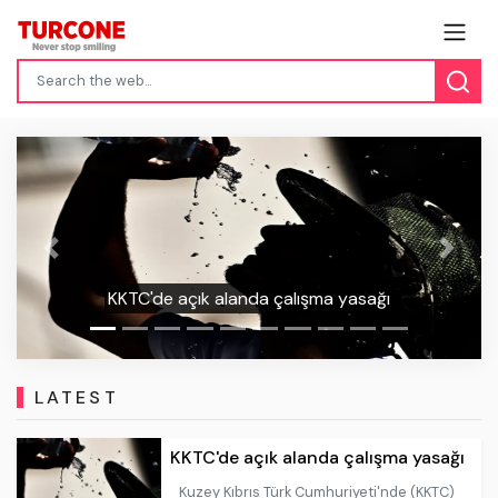
Previous
Next
Kapuzbaşı Şelaleleri’nde suya düşen
çocuktan acı haber!
LATEST
KKTC'de açık alanda çalışma yasağı
Kuzey Kıbrıs Türk Cumhuriyeti'nde (KKTC)