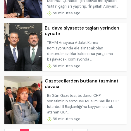
Mahmut Çuhadar için sosyal medyadan
‘istifa’ çağrıları yaptırıp, “İnşallah Adıyam...
59 minutes ago
Bu dava siyasette taşları yerinden
oynatır
TBMM Anayasa Adalet Karma
Komisyonunda ele alınacak olan
dokunulmazlıklar kaldırılırsa yargılama
başlayacak. Komisyonda ...
59 minutes ago
Gazetecilerden butlana tazminat
davası
BirGün Gazetesi, butlancı CHP
yönetiminin sözcüsü Müslim Sarı ile CHP
İstanbul İl Başkanlığı’na kayyum olarak
atanan Gür...
59 minutes ago